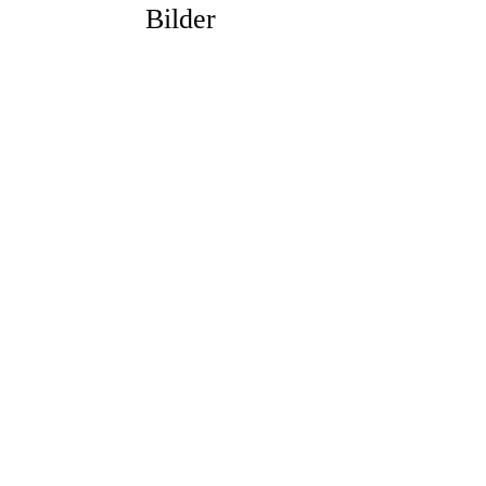
Bilder